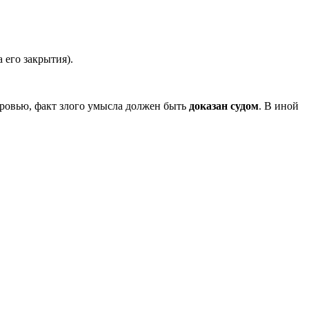
 его закрытия).
оровью, факт злого умысла должен быть
доказан судом
. В иной