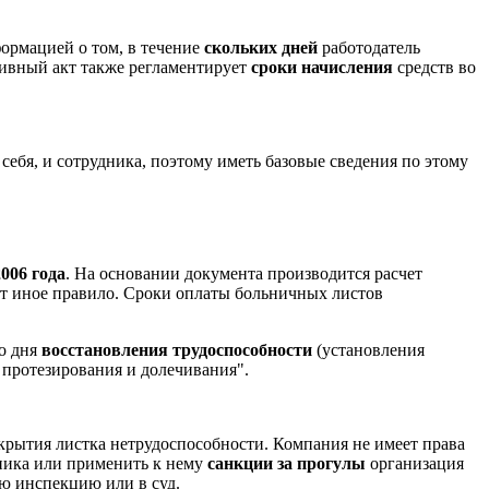
ормацией о том, в течение
скольких дней
работодатель
ивный акт также регламентирует
сроки начисления
средств во
себя, и сотрудника, поэтому иметь базовые сведения по этому
006 года
. На основании документа производится расчет
ует иное правило. Сроки оплаты больничных листов
со дня
восстановления трудоспособности
(установления
 протезирования и долечивания".
крытия листка нетрудоспособности. Компания не имеет права
дника или применить к нему
санкции за прогулы
организация
ю инспекцию или в суд.