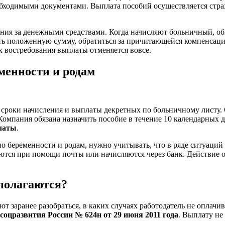
еобходимыми документами. Выплата пособий осуществляется стра
ния за денежными средствами. Когда начисляют больничный, о
ть положенную сумму, обратиться за причитающейся компенсацие
к востребования выплаты отменяется вовсе.
менности и родам
 сроки начисления и выплаты декретных по больничному листу.
 Компания обязана назначить пособие в течение 10 календарных
латы
.
о беременности и родам, нужно учитывать, что в ряде ситуаций
ются при помощи почты или начисляются через банк. Действие ос
 полагаются?
ют заранее разобраться, в каких случаях работодатель не оплач
оцразвития России № 624н от 29 июня 2011 года
. Выплату не