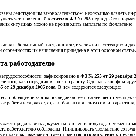
ованы действующим законодательством, необходимо владеть инф
рушать установленный в
статьях ФЗ № 255
период. Этот нормат
в каких ситуациях можно не производить выплаты по бюллетеню.
лачивать больничный лист, они могут усложнить ситуацию и для 
 особенностях их начисления приведена в этой обзорной статье.
та работодателю
нетрудоспособности, зафиксировано в
ФЗ № 255 от 29 декабря 2
осле того, как сотрудник вышел на работу. Однако закон фиксир
5 от 29 декабря 2006 года
. В нем содержится следующее:
 если обращение за ним последовало не позднее шести месяцев 
от работы в случаях ухода за больным членом семьи, карантина,
может предоставить документы в течение полугода с момента за
листа работодателю соблюдены. Инициировать увольнение сотру
ные правила, гражданин имеет право
подать заявление
в трудову