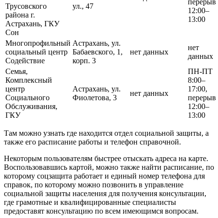
перерыв
Трусовского
ул., 47
12:00–
района г.
13:00
Астрахань, ГКУ
Сон
Многопрофильный
Астрахань, ул.
нет
социальный центр
Бабаевского, 1,
нет данных
данных
Содействие
корп. 3
Семья,
ПН-ПТ
Комплексный
8:00–
центр
Астрахань, ул.
17:00,
нет данных
Социального
Фиолетова, 3
перерыв
Обслуживания,
12:00–
ГКУ
13:00
Там можно узнать где находится отдел социальной защиты, а
также его расписание работы и телефон справочной.
Некоторым пользователям быстрее отыскать адреса на карте.
Воспользовавшись картой, можно также найти расписание, по
которому соцзащита работает и единый номер телефона для
справок, по которому можно позвонить в управление
социальной защиты населения для получения консультации,
где грамотные и квалифицированные специалисты
предоставят консультацию по всем имеющимся вопросам.