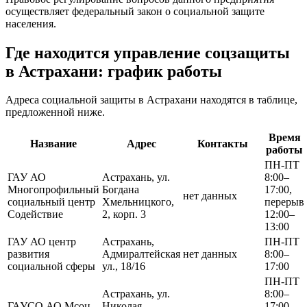
осуществляет федеральный закон о социальной защите
населения.
Где находится управление соцзащиты
в Астрахани: график работы
Адреса социальной защиты в Астрахани находятся в таблице,
предложенной ниже.
Время
Название
Адрес
Контакты
работы
ПН-ПТ
ГАУ АО
Астрахань, ул.
8:00–
Многопрофильный
Богдана
17:00,
нет данных
социальный центр
Хмельницкого,
перерыв
Содействие
2, корп. 3
12:00–
13:00
ГАУ АО центр
Астрахань,
ПН-ПТ
развития
Адмиралтейская
нет данных
8:00–
социальной сферы
ул., 18/16
17:00
ПН-ПТ
Астрахань, ул.
8:00–
ГАУСО АО Мсоц
Николая
17:00,