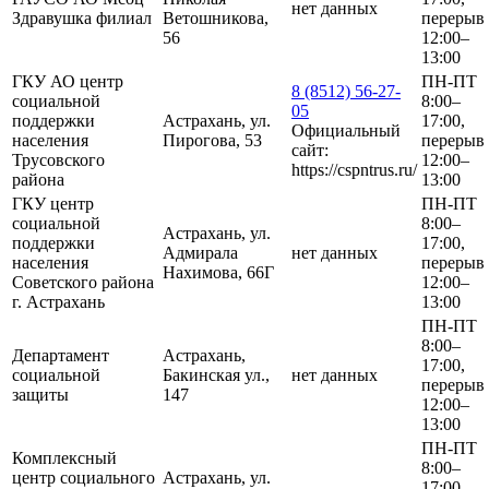
нет данных
Здравушка филиал
Ветошникова,
перерыв
56
12:00–
13:00
ГКУ АО центр
ПН-ПТ
8 (8512) 56-27-
социальной
8:00–
05
поддержки
Астрахань, ул.
17:00,
Официальный
населения
Пирогова, 53
перерыв
сайт:
Трусовского
12:00–
https://cspntrus.ru/
района
13:00
ГКУ центр
ПН-ПТ
социальной
8:00–
Астрахань, ул.
поддержки
17:00,
Адмирала
нет данных
населения
перерыв
Нахимова, 66Г
Советского района
12:00–
г. Астрахань
13:00
ПН-ПТ
8:00–
Департамент
Астрахань,
17:00,
социальной
Бакинская ул.,
нет данных
перерыв
защиты
147
12:00–
13:00
ПН-ПТ
Комплексный
8:00–
центр социального
Астрахань, ул.
17:00,