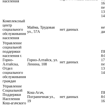
населения
16
пе
13
14
Комплексный
центр
Майма, Трудовая
не
социального
нет данных
ул., 57А
д
обслуживания
населения
Управление
социальной
поддержки
П
населения г.
8:
Горно-
Горно-Алтайск, ул.
17
нет данных
Алтайска,
Ленина, 108
пе
Отдел
13
социального
14
обслуживания
граждан
Управление
Социальной
Кош-Агач,
П
Поддержки
Пограничная ул.,
нет данных
8:
Населения
19
16
Кош-агачского