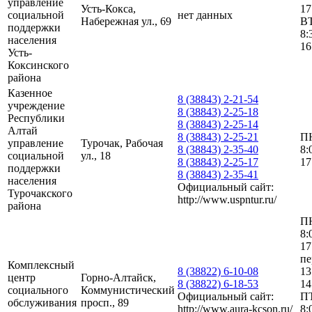
управление
Усть-Кокса,
17
социальной
нет данных
Набережная ул., 69
В
поддержки
8:
населения
16
Усть-
Коксинского
района
Казенное
8 (38843) 2-21-54
учреждение
8 (38843) 2-25-18
Республики
8 (38843) 2-25-14
Алтай
8 (38843) 2-25-21
П
управление
Турочак, Рабочая
8 (38843) 2-35-40
8:
социальной
ул., 18
8 (38843) 2-25-17
17
поддержки
8 (38843) 2-35-41
населения
Официальный сайт:
Турочакского
http://www.uspntur.ru/
района
П
8:
17
пе
Комплексный
8 (38822) 6-10-08
13
центр
Горно-Алтайск,
8 (38822) 6-18-53
14
социального
Коммунистический
Официальный сайт:
П
обслуживания
просп., 89
http://www.aura-kcson.ru/
8: