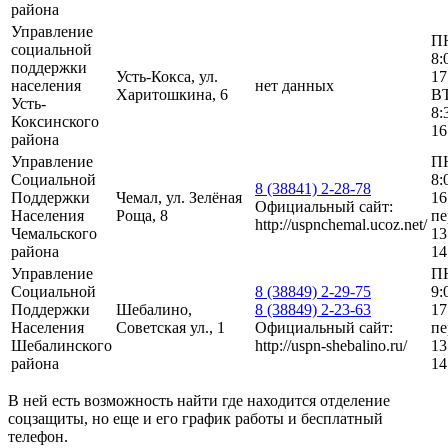
района
Управление
П
социальной
8:
поддержки
Усть-Кокса, ул.
17
населения
нет данных
Харитошкина, 6
В
Усть-
8:
Коксинского
16
района
Управление
П
Социальной
8:
8 (38841) 2-28-78
Поддержки
Чемал, ул. Зелёная
16
Официальный сайт:
Населения
Роща, 8
пе
http://uspnchemal.ucoz.net/
Чемальского
13
района
14
Управление
П
Социальной
8 (38849) 2-29-75
9:
Поддержки
Шебалино,
8 (38849) 2-23-63
17
Населения
Советская ул., 1
Официальный сайт:
пе
Шебалинского
http://uspn-shebalino.ru/
13
района
14
В ней есть возможность найти где находится отделение
соцзащиты, но еще и его график работы и бесплатный
телефон.