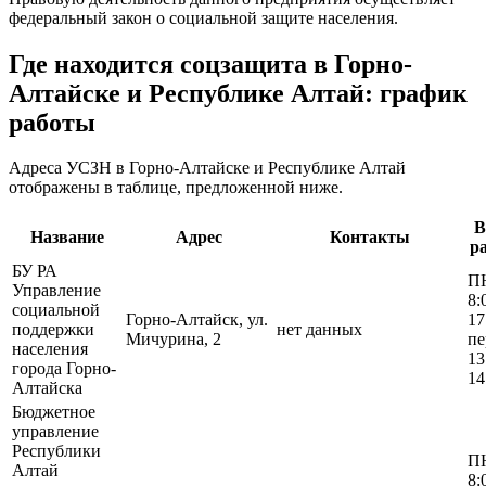
федеральный закон о социальной защите населения.
Где находится соцзащита в Горно-
Алтайске и Республике Алтай: график
работы
Адреса УСЗН в Горно-Алтайске и Республике Алтай
отображены в таблице, предложенной ниже.
В
Название
Адрес
Контакты
р
БУ РА
П
Управление
8:
социальной
Горно-Алтайск, ул.
17
поддержки
нет данных
Мичурина, 2
пе
населения
13
города Горно-
14
Алтайска
Бюджетное
управление
Республики
П
Алтай
8: